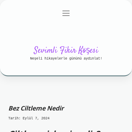
menüyü
Anasayfa
Gizlilik Politikası
aç
Yasal Uyarı
Hakkımızda
Sevimli Fikir Köşesi
Neşeli hikayelerle gününü aydınlat!
Bez Ciltleme Nedir
Tarih: Eylül 7, 2024