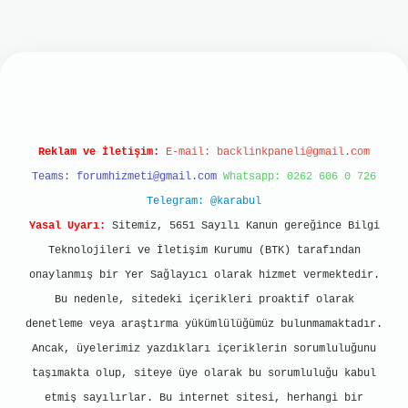
t mobil giriş
ilbet giriş
grand opera bet
https
Reklam ve İletişim:
E-mail:
backlinkpaneli@gmail.com
Teams:
forumhizmeti@gmail.com
Whatsapp: 0262 606 0 726
Telegram: @karabul
Yasal Uyarı:
Sitemiz, 5651 Sayılı Kanun gereğince Bilgi
Teknolojileri ve İletişim Kurumu (BTK) tarafından
onaylanmış bir Yer Sağlayıcı olarak hizmet vermektedir.
Bu nedenle, sitedeki içerikleri proaktif olarak
denetleme veya araştırma yükümlülüğümüz bulunmamaktadır.
Ancak, üyelerimiz yazdıkları içeriklerin sorumluluğunu
taşımakta olup, siteye üye olarak bu sorumluluğu kabul
etmiş sayılırlar. Bu internet sitesi, herhangi bir