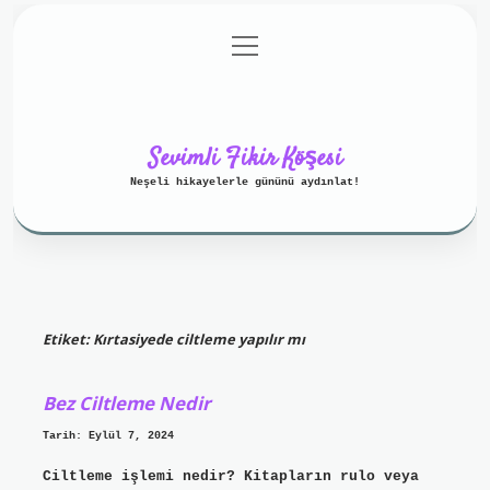
menüyü
Anasayfa
Gizlilik Politikası
aç
Yasal Uyarı
Hakkımızda
Sevimli Fikir Köşesi
Neşeli hikayelerle gününü aydınlat!
Etiket:
Kırtasiyede ciltleme yapılır mı
Bez Ciltleme Nedir
Tarih: Eylül 7, 2024
Ciltleme işlemi nedir? Kitapların rulo veya