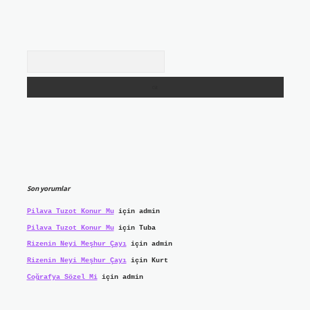
Arama
Son yorumlar
Pilava Tuzot Konur Mu
için
admin
Pilava Tuzot Konur Mu
için
Tuba
Rizenin Neyi Meşhur Çayı
için
admin
Rizenin Neyi Meşhur Çayı
için
Kurt
Coğrafya Sözel Mi
için
admin