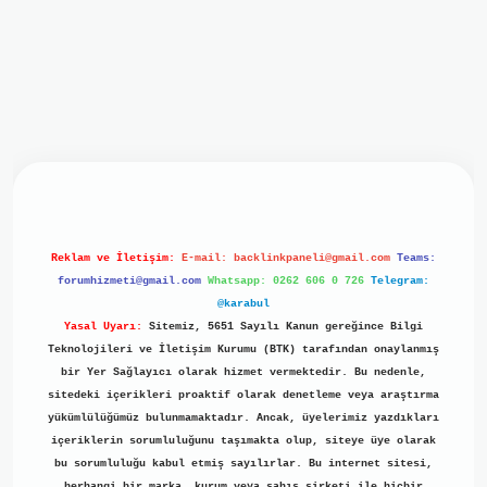
giriş
ilbet giriş
grand opera bet
https://www.betexper.xyz/
Reklam ve İletişim:
E-mail:
backlinkpaneli@gmail.com
Teams:
forumhizmeti@gmail.com
Whatsapp: 0262 606 0 726
Telegram:
@karabul
Yasal Uyarı:
Sitemiz, 5651 Sayılı Kanun gereğince Bilgi
Teknolojileri ve İletişim Kurumu (BTK) tarafından onaylanmış
bir Yer Sağlayıcı olarak hizmet vermektedir. Bu nedenle,
sitedeki içerikleri proaktif olarak denetleme veya araştırma
yükümlülüğümüz bulunmamaktadır. Ancak, üyelerimiz yazdıkları
içeriklerin sorumluluğunu taşımakta olup, siteye üye olarak
bu sorumluluğu kabul etmiş sayılırlar. Bu internet sitesi,
herhangi bir marka, kurum veya şahıs şirketi ile hiçbir