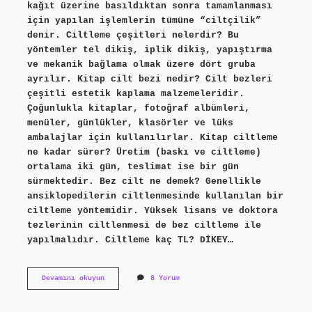
kağıt üzerine basıldıktan sonra tamamlanması
için yapılan işlemlerin tümüne “ciltçilik”
denir. Ciltleme çeşitleri nelerdir? Bu
yöntemler tel dikiş, iplik dikiş, yapıştırma
ve mekanik bağlama olmak üzere dört gruba
ayrılır. Kitap cilt bezi nedir? Cilt bezleri
çeşitli estetik kaplama malzemeleridir.
Çoğunlukla kitaplar, fotoğraf albümleri,
menüler, günlükler, klasörler ve lüks
ambalajlar için kullanılırlar. Kitap ciltleme
ne kadar sürer? Üretim (baskı ve ciltleme)
ortalama iki gün, teslimat ise bir gün
sürmektedir. Bez cilt ne demek? Genellikle
ansiklopedilerin ciltlenmesinde kullanılan bir
ciltleme yöntemidir. Yüksek lisans ve doktora
tezlerinin ciltlenmesi de bez ciltleme ile
yapılmalıdır. Ciltleme kaç TL? DİKEY…
Bez
Devamını okuyun
8 Yorum
Ciltleme
Nedir