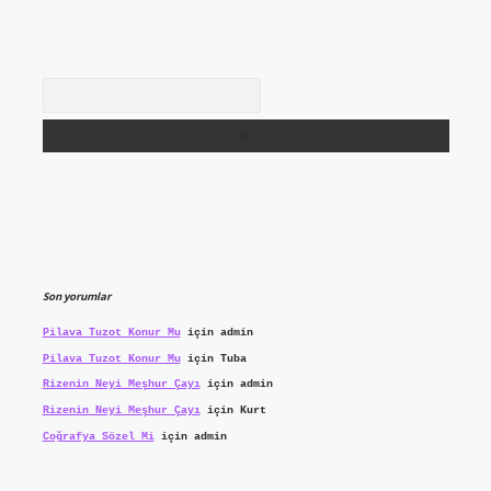
Arama
Son yorumlar
Pilava Tuzot Konur Mu
için
admin
Pilava Tuzot Konur Mu
için
Tuba
Rizenin Neyi Meşhur Çayı
için
admin
Rizenin Neyi Meşhur Çayı
için
Kurt
Coğrafya Sözel Mi
için
admin