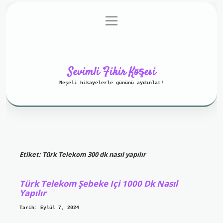
menüyü
Anasayfa
Gizlilik Politikası
aç
Yasal Uyarı
Hakkımızda
Sevimli Fikir Köşesi
Neşeli hikayelerle gününü aydınlat!
Etiket:
Türk Telekom 300 dk nasıl yapılır
Türk Telekom Şebeke Içi 1000 Dk Nasıl
Yapılır
Tarih: Eylül 7, 2024