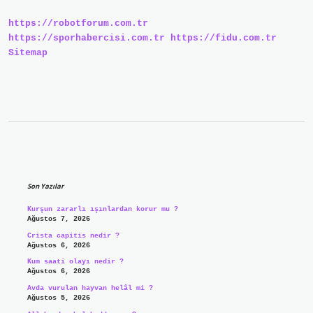
1000
Dk
https://robotforum.com.tr
Nasıl
Yapılır
https://sporhabercisi.com.tr
https://fidu.com.tr
Sitemap
Sidebar
Son Yazılar
Kurşun zararlı ışınlardan korur mu ?
Ağustos 7, 2026
Crista capitis nedir ?
Ağustos 6, 2026
Kum saati olayı nedir ?
Ağustos 6, 2026
Avda vurulan hayvan helâl mi ?
Ağustos 5, 2026