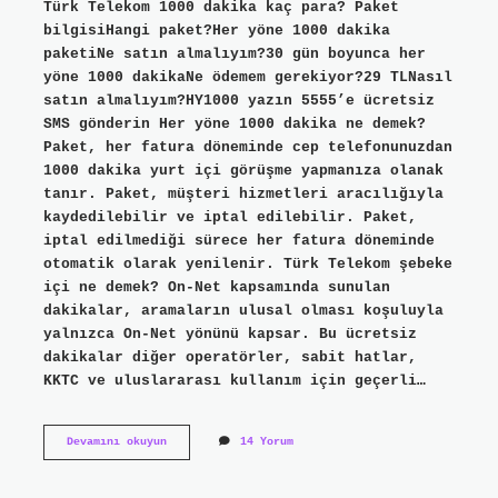
Türk Telekom 1000 dakika kaç para? Paket
bilgisiHangi paket?Her yöne 1000 dakika
paketiNe satın almalıyım?30 gün boyunca her
yöne 1000 dakikaNe ödemem gerekiyor?29 TLNasıl
satın almalıyım?HY1000 yazın 5555’e ücretsiz
SMS gönderin Her yöne 1000 dakika ne demek?
Paket, her fatura döneminde cep telefonunuzdan
1000 dakika yurt içi görüşme yapmanıza olanak
tanır. Paket, müşteri hizmetleri aracılığıyla
kaydedilebilir ve iptal edilebilir. Paket,
iptal edilmediği sürece her fatura döneminde
otomatik olarak yenilenir. Türk Telekom şebeke
içi ne demek? On-Net kapsamında sunulan
dakikalar, aramaların ulusal olması koşuluyla
yalnızca On-Net yönünü kapsar. Bu ücretsiz
dakikalar diğer operatörler, sabit hatlar,
KKTC ve uluslararası kullanım için geçerli…
Türk
Devamını okuyun
14 Yorum
Telekom
Şebeke
Içi