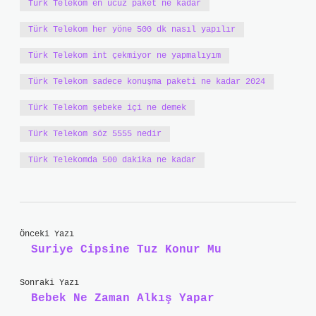
Türk Telekom en ucuz paket ne kadar
Türk Telekom her yöne 500 dk nasıl yapılır
Türk Telekom int çekmiyor ne yapmalıyım
Türk Telekom sadece konuşma paketi ne kadar 2024
Türk Telekom şebeke içi ne demek
Türk Telekom söz 5555 nedir
Türk Telekomda 500 dakika ne kadar
Önceki Yazı
Suriye Cipsine Tuz Konur Mu
Sonraki Yazı
Bebek Ne Zaman Alkış Yapar