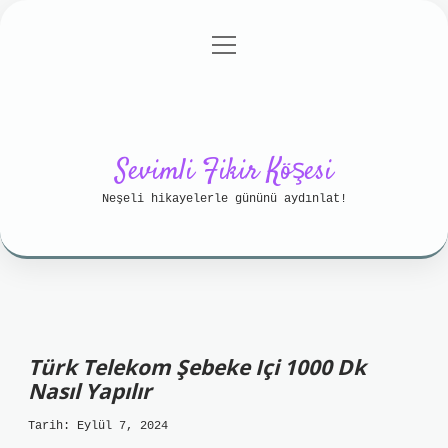
menüyü
Anasayfa
Gizlilik Politikası
aç
Yasal Uyarı
Hakkımızda
Sevimli Fikir Köşesi
Neşeli hikayelerle gününü aydınlat!
Türk Telekom Şebeke Içi 1000 Dk
Nasıl Yapılır
Tarih: Eylül 7, 2024