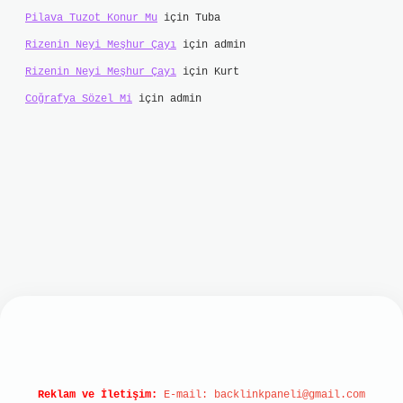
Pilava Tuzot Konur Mu
için
Tuba
Rizenin Neyi Meşhur Çayı
için
admin
Rizenin Neyi Meşhur Çayı
için
Kurt
Coğrafya Sözel Mi
için
admin
onbet
Reklam ve İletişim:
E-mail:
backlinkpaneli@gmail.com