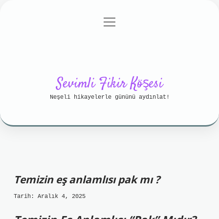
menüyü
Anasayfa
Gizlilik Politikası
aç
Yasal Uyarı
Hakkımızda
Sevimli Fikir Köşesi
Neşeli hikayelerle gününü aydınlat!
Temizin eş anlamlısı pak mı ?
Tarih: Aralık 4, 2025