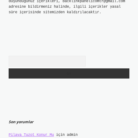
düşündüğünüz içerikleri,
backlinkpanelicomtr@gmail.com
adresine bildirmeniz halinde, ilgili içerikler yasal
süre içerisinde sitemizden kaldırılacaktır.
Arama
Son yorumlar
Pilava Tuzot Konur Mu
için
admin