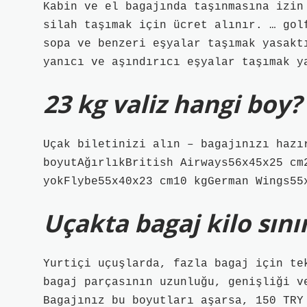
Kabin ve el bagajında ​​taşınmasına izi
silah taşımak için ücret alınır. … golf
sopa ve benzeri eşyalar taşımak yasaktı
yanıcı ve aşındırıcı eşyalar taşımak y
23 kg valiz hangi boy?
Uçak biletinizi alın – bagajınızı hazı
boyutAğırlıkBritish Airways56x45x25 cm
yokFlybe55x40x23 cm10 kgGerman Wings55
Uçakta bagaj kilo sını
Yurtiçi uçuşlarda, fazla bagaj için te
bagaj parçasının uzunluğu, genişliği v
Bagajınız bu boyutları aşarsa, 150 TRY