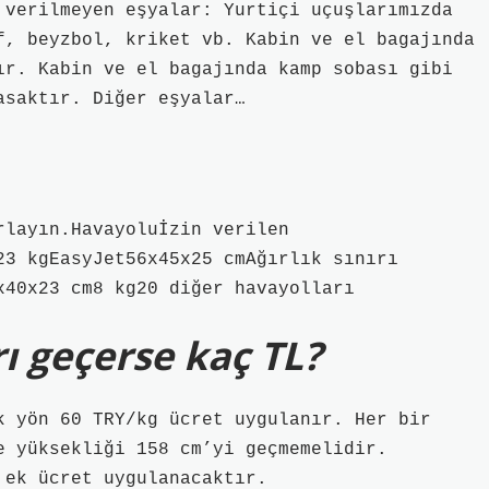
n verilmeyen eşyalar: Yurtiçi uçuşlarımızda
, beyzbol, kriket vb. Kabin ve el bagajında ​​
r. Kabin ve el bagajında ​​kamp sobası gibi
asaktır. Diğer eşyalar…
rlayın.Havayoluİzin verilen
23 kgEasyJet56x45x25 cmAğırlık sınırı
x40x23 cm8 kg20 diğer havayolları
rı geçerse kaç TL?
k yön 60 TRY/kg ücret uygulanır. Her bir
e yüksekliği 158 cm’yi geçmemelidir.
 ek ücret uygulanacaktır.