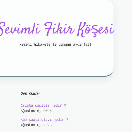
Sevimli Fikir Köşesi
Neşeli hikayelerle gününü aydınlat!
Sidebar
/
betci bahis
betci
https://betci.online/
hiltonb
Son Yazılar
Crista capitis nedir ?
Ağustos 6, 2026
Kum saati olayı nedir ?
Ağustos 6, 2026