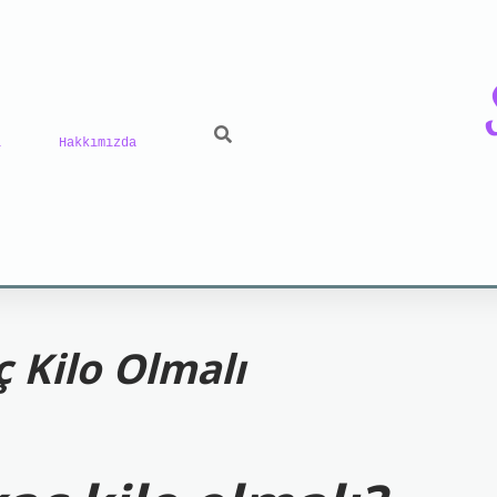
ı
Hakkımızda
 giriş
grand opera bet
https://www.betexper.xyz
ç Kilo Olmalı