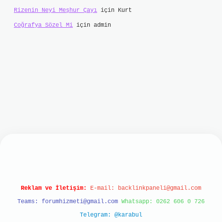
Rizenin Neyi Meşhur Çayı
için
Kurt
Coğrafya Sözel Mi
için
admin
onbet
Reklam ve İletişim:
E-mail:
backlinkpaneli@gmail.com
Teams:
forumhizmeti@gmail.com
Whatsapp: 0262 606 0 726
Telegram: @karabul