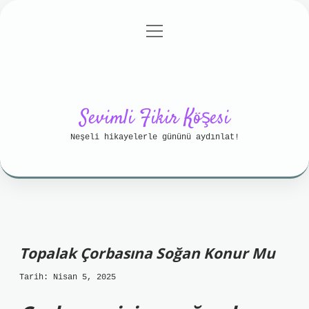
menüyü
Anasayfa
Gizlilik Politikası
aç
Yasal Uyarı
Hakkımızda
Sevimli Fikir Köşesi
Neşeli hikayelerle gününü aydınlat!
Topalak Çorbasına Soğan Konur Mu
Tarih: Nisan 5, 2025