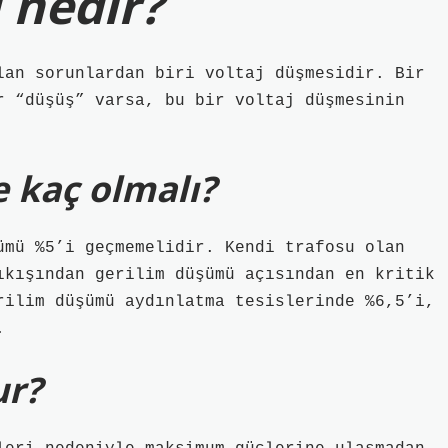
 nedir?
lan sorunlardan biri voltaj düşmesidir. Bir
r “düşüş” varsa, bu bir voltaj düşmesinin
 kaç olmalı?
ümü %5’i geçmemelidir. Kendi trafosu olan
ıkışından gerilim düşümü açısından en kritik
rilim düşümü aydınlatma tesislerinde %6,5’i,
.
ur?