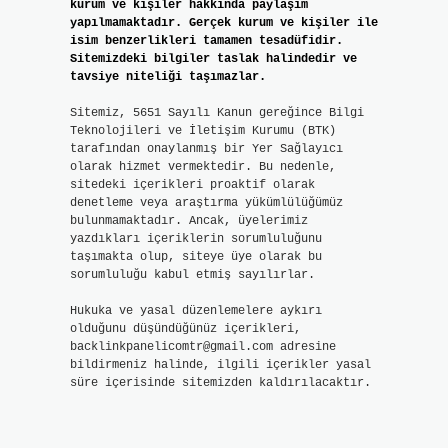
kurum ve kişiler hakkında paylaşım
yapılmamaktadır. Gerçek kurum ve kişiler ile
isim benzerlikleri tamamen tesadüfidir.
Sitemizdeki bilgiler taslak halindedir ve
tavsiye niteliği taşımazlar.
Sitemiz, 5651 Sayılı Kanun gereğince Bilgi
Teknolojileri ve İletişim Kurumu (BTK)
tarafından onaylanmış bir Yer Sağlayıcı
olarak hizmet vermektedir. Bu nedenle,
sitedeki içerikleri proaktif olarak
denetleme veya araştırma yükümlülüğümüz
bulunmamaktadır. Ancak, üyelerimiz
yazdıkları içeriklerin sorumluluğunu
taşımakta olup, siteye üye olarak bu
sorumluluğu kabul etmiş sayılırlar.
Hukuka ve yasal düzenlemelere aykırı
olduğunu düşündüğünüz içerikleri,
backlinkpanelicomtr@gmail.com
adresine
bildirmeniz halinde, ilgili içerikler yasal
süre içerisinde sitemizden kaldırılacaktır.