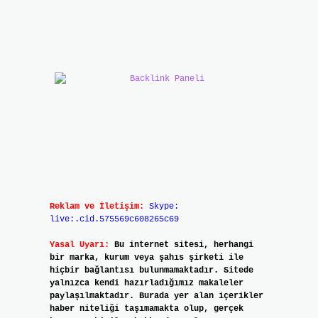
Reklam ve İletişim:
Skype:
live:.cid.575569c608265c69
Yasal Uyarı:
Bu internet sitesi, herhangi
bir marka, kurum veya şahıs şirketi ile
hiçbir bağlantısı bulunmamaktadır. Sitede
yalnızca kendi hazırladığımız makaleler
paylaşılmaktadır. Burada yer alan içerikler
haber niteliği taşımamakta olup, gerçek