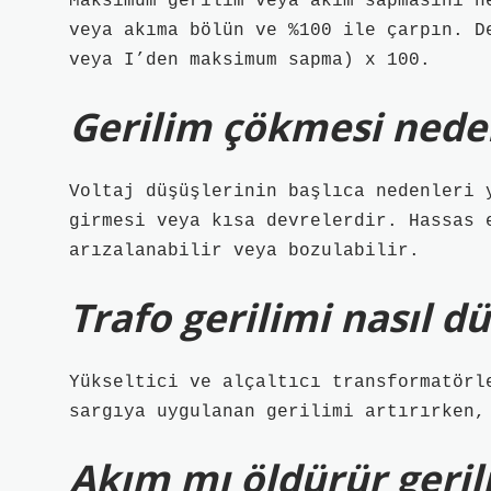
Maksimum gerilim veya akım sapmasını h
veya akıma bölün ve %100 ile çarpın. D
veya I’den maksimum sapma) x 100.
Gerilim çökmesi nede
Voltaj düşüşlerinin başlıca nedenleri 
girmesi veya kısa devrelerdir. Hassas 
arızalanabilir veya bozulabilir.
Trafo gerilimi nasıl d
Yükseltici ve alçaltıcı transformatörl
sargıya uygulanan gerilimi artırırken,
Akım mı öldürür geril