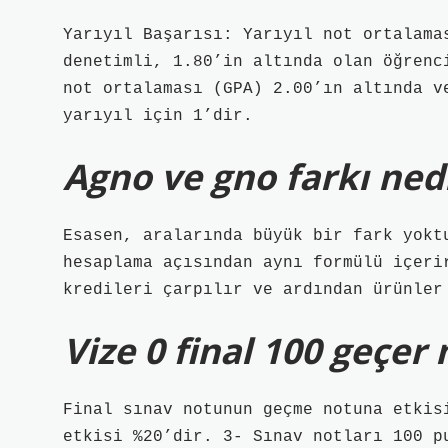
Yarıyıl Başarısı: Yarıyıl not ortalama
denetimli, 1.80’in altında olan öğrenc
not ortalaması (GPA) 2.00’ın altında v
yarıyıl için 1’dir.
Agno ve gno farkı ned
Esasen, aralarında büyük bir fark yokt
hesaplama açısından aynı formülü içeri
kredileri çarpılır ve ardından ürünler
Vize 0 final 100 geçer 
Final sınav notunun geçme notuna etkis
etkisi %20’dir. 3- Sınav notları 100 p