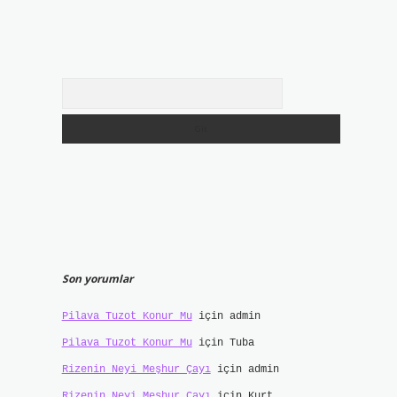
Arama
Son yorumlar
Pilava Tuzot Konur Mu
için
admin
Pilava Tuzot Konur Mu
için
Tuba
Rizenin Neyi Meşhur Çayı
için
admin
Rizenin Neyi Meşhur Çayı
için
Kurt