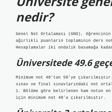
Üniversite gene
nedir?
Genel Not Ortalaması (GNO), öğrencinin
ağırlıklı puanların toplamının ders no
Hesaplamalar iki ondalık basamağa kada
Üniversitede 49.6 geç
Minimum not 40’tan 50’ye çıkarılmıştır
sınav ve final sınavlarındaki not orta
1. Bölüme göre belirlenen ham notun en
için minimum not 40’a çıkarılmıştır.