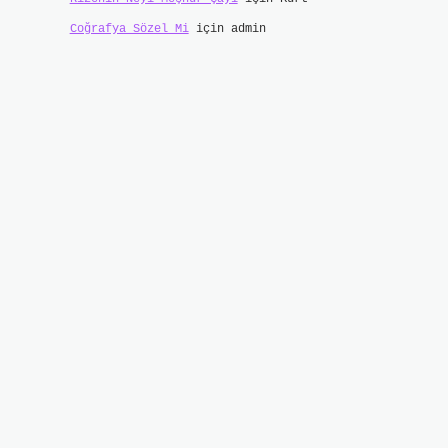
Coğrafya Sözel Mi
için
admin