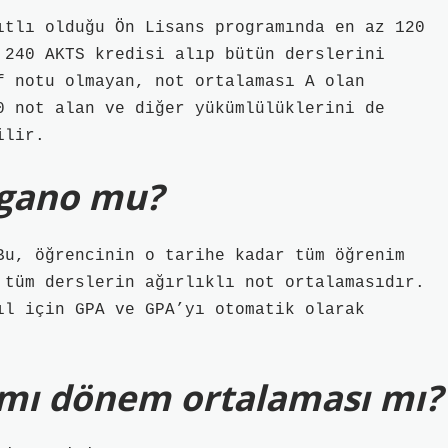
ıtlı olduğu Ön Lisans programında en az 120
 240 AKTS kredisi alıp bütün derslerini
f notu olmayan, not ortalaması A olan
0 not alan ve diğer yükümlülüklerini de
ilir.
 gano mu?
Bu, öğrencinin o tarihe kadar tüm öğrenim
 tüm derslerin ağırlıklı not ortalamasıdır.
ıl için GPA ve GPA’yı otomatik olarak
 mı dönem ortalaması mı?