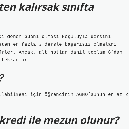
en kalırsak sınıfta
ki dönem puanı olması koşuluyla dersini
sten en fazla 3 dersle başarısız olmaları
ürler. Ancak, alt notlar dahil toplam 6’dan
 tekrarlar.
?
ılabilmesi için öğrencinin AGNO’sunun en az 2
ç kredi ile mezun olunur?