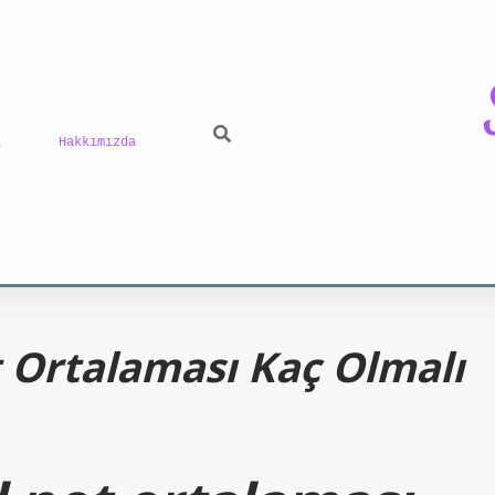
ı
Hakkımızda
riş
grand opera bet
https://www.betexper.xyz/
be
 Ortalaması Kaç Olmalı