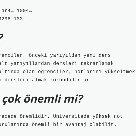
lar4↔ 1004↔
9298.133.
?
renciler, önceki yarıyıldan yeni ders
alt yarıyıllardan dersleri tekrarlamak
altında olan öğrenciler, notlarını yükseltmek
n dersleri almak zorundadırlar.
 çok önemli mi?
recede önemlidir. Üniversitede yüksek not
urularında önemli bir avantaj olabilir.