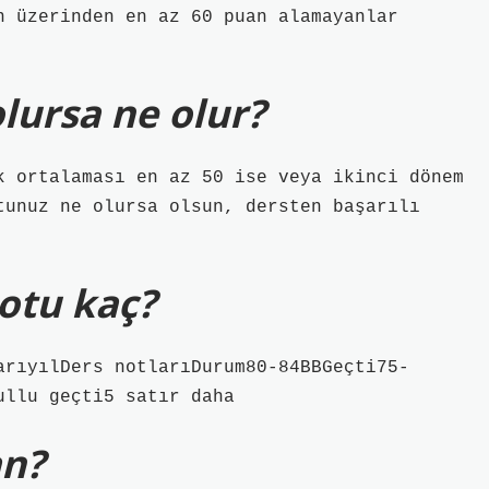
n üzerinden en az 60 puan alamayanlar
lursa ne olur?
k ortalaması en az 50 ise veya ikinci dönem
tunuz ne olursa olsun, dersten başarılı
otu kaç?
arıyılDers notlarıDurum80-84BBGeçti75-
ullu geçti5 satır daha
an?