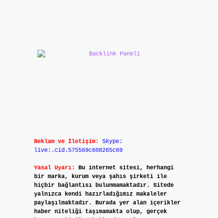
Reklam ve İletişim:
Skype:
live:.cid.575569c608265c69
Yasal Uyarı:
Bu internet sitesi, herhangi
bir marka, kurum veya şahıs şirketi ile
hiçbir bağlantısı bulunmamaktadır. Sitede
yalnızca kendi hazırladığımız makaleler
paylaşılmaktadır. Burada yer alan içerikler
haber niteliği taşımamakta olup, gerçek