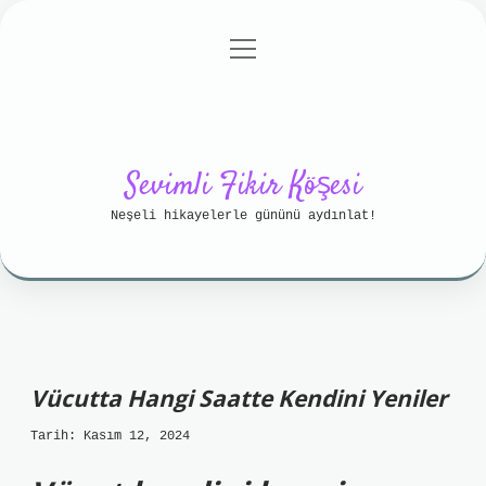
menüyü
Anasayfa
Gizlilik Politikası
aç
Yasal Uyarı
Hakkımızda
Sevimli Fikir Köşesi
Neşeli hikayelerle gününü aydınlat!
Vücutta Hangi Saatte Kendini Yeniler
Tarih: Kasım 12, 2024