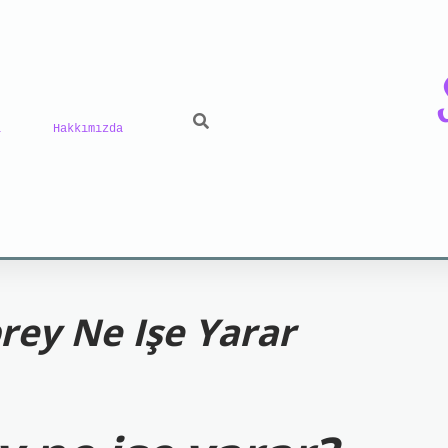
ı
Hakkımızda
iriş
grand opera bet
https://www.betexper.xyz/
b
rey Ne Işe Yarar