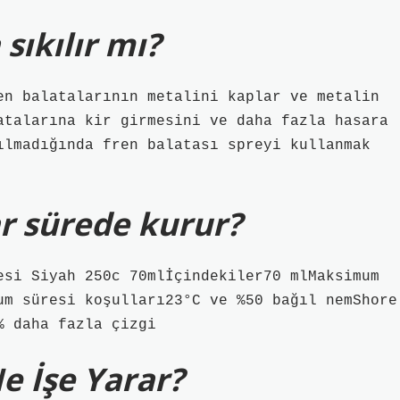
sıkılır mı?
en balatalarının metalini kaplar ve metalin
atalarına kir girmesini ve daha fazla hasara
ılmadığında fren balatası spreyi kullanmak
r sürede kurur?
esi Siyah 250c 70mlİçindekiler70 mlMaksimum
um süresi koşulları23°C ve %50 bağıl nemShore
% daha fazla çizgi
e İşe Yarar?