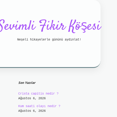
Sevimli Fikir Köşesi
Neşeli hikayelerle gününü aydınlat!
Sidebar
etci bahis
betci
https://betci.online/
hiltonbet
Son Yazılar
Crista capitis nedir ?
Ağustos 6, 2026
Kum saati olayı nedir ?
Ağustos 6, 2026