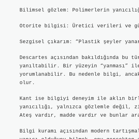
Bilimsel gözlem: Polimerlerin yanıcılı
Otorite bilgisi: Üretici verileri ve g
Sezgisel çıkarım: “Plastik şeyler yana
Descartes açısından bakıldığında bu tü
yanıltabilir. Bir yüzeyin “yanması” il
yorumlanabilir. Bu nedenle bilgi, anca
olur.
Kant ise bilgiyi deneyim ile aklın bir
yanıcılığı, yalnızca gözlemle değil, z
Ateş vardır, madde vardır ve bunlar ar
Bilgi kuramı
açısından modern tartışmal