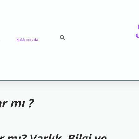
ı
Hakkımızda
ilbet giriş
grand opera bet
https://www.betexpe
r mı ?
 mı? Varlık, Bilgi ve