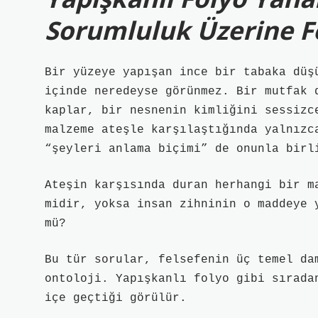
Sorumluluk Üzerine Fe
Bir yüzeye yapışan ince bir tabaka düş
içinde neredeyse görünmez. Bir mutfak 
kaplar, bir nesnenin kimliğini sessizc
malzeme ateşle karşılaştığında yalnızc
“şeyleri anlama biçimi” de onunla birl
Ateşin karşısında duran herhangi bir m
midir, yoksa insan zihninin o maddeye 
mü?
Bu tür sorular, felsefenin üç temel da
ontoloji. Yapışkanlı folyo gibi sırada
içe geçtiği görülür.