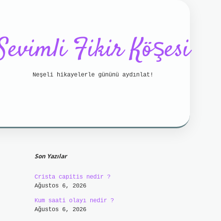
Sevimli Fikir Köşesi
Neşeli hikayelerle gününü aydınlat!
Sidebar
r.xyz/
betci bahis
betci
https://betci.online/
hi
Son Yazılar
Crista capitis nedir ?
Ağustos 6, 2026
Kum saati olayı nedir ?
Ağustos 6, 2026