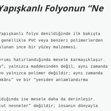
 Yapışkanlı Folyonun “Ne
Yapışkanlı folyo denildiğinde ilk bakışta
 genellikle PVC veya benzeri polimerlerden
ulunan ince bir yüzey malzemesi.
yrımı hatırlandığında mesele karmaşıklaşır.
u”, yalnızca maddesinden değil, aynı zamanda
yo yalnızca polimer değildir; aynı zamanda
mkânı” ve bir “yeniden anlamlandırma
ldığında ise mesele daha da derinleşir.
cut nesneler” değildir; insanın dünyayla