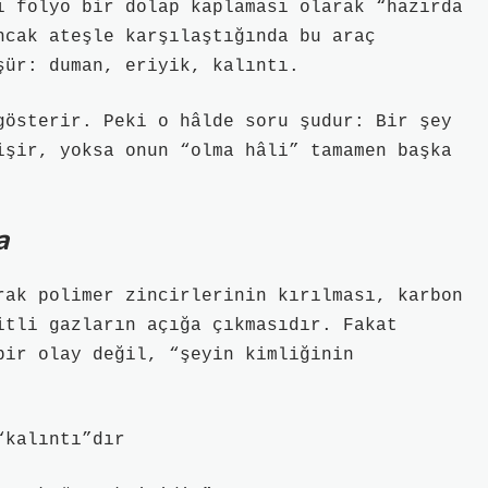
ı folyo bir dolap kaplaması olarak “hazırda
ncak ateşle karşılaştığında bu araç
şür: duman, eriyik, kalıntı.
gösterir. Peki o hâlde soru şudur: Bir şey
işir, yoksa onun “olma hâli” tamamen başka
a
rak polimer zincirlerinin kırılması, karbon
itli gazların açığa çıkmasıdır. Fakat
bir olay değil, “şeyin kimliğinin
“kalıntı”dır