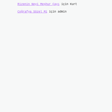
Rizenin Neyi Meşhur Çayı
için
Kurt
Coğrafya Sözel Mi
için
admin