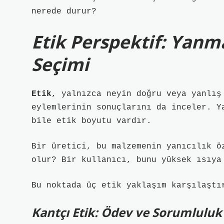
nerede durur?
Etik Perspektif: Yanm
Seçimi
Etik
, yalnızca neyin doğru veya yanlış
eylemlerinin sonuçlarını da inceler. Y
bile etik boyutu vardır.
Bir üretici, bu malzemenin yanıcılık ö
olur? Bir kullanıcı, bunu yüksek ısıya
Bu noktada üç etik yaklaşım karşılaştı
Kantçı Etik: Ödev ve Sorumluluk