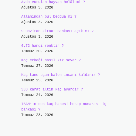
Avda vurulan hayvan helâl mi ?
Ağustos 5, 2026
Allahından bul beddua mı ?
Ağustos 3, 2026
9 Haziran Ziraat Bankası açık mı ?
Ağustos 3, 2026
6.72 hangi renktir ?
Temmuz 30, 2026
Koç erkeği nasıl kız sever ?
Temmuz 27, 2026
Kaç tane uçan balon insanı kaldırır ?
Temmuz 25, 2026
333 karat altın kaç ayardır ?
Temmuz 24, 2026
IBAN’ın son kaç hanesi hesap numarası iş
bankası ?
Temmuz 23, 2026