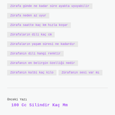
Zürafa günde ne kadar süre ayakta uyuyabilir
Zürafa neden az uyur
Zürafa saatte kaç km hızla koşar
Zürafaların dili kaç cm
Zürafaların yaşam süresi ne kadardır
Zürafanın dili hangi renktir
Zürafanın en belirgin özelliği nedir
Zürafanın kalbi kaç kilo
Zürafanın sesi var mı
Önceki Yazı
100 Cc Silindir Kaç Mm