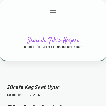
menüyü
Anasayfa
Gizlilik Politikası
aç
Yasal Uyarı
Hakkımızda
Sevimli Fikir Köşesi
Neşeli hikayelerle gününü aydınlat!
Zürafa Kaç Saat Uyur
Tarih: Mart 21, 2025