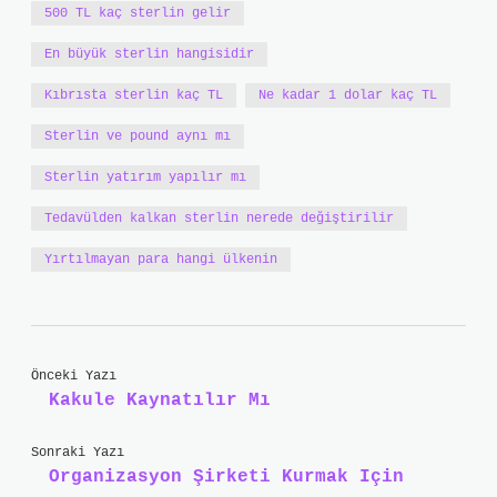
500 TL kaç sterlin gelir
En büyük sterlin hangisidir
Kıbrısta sterlin kaç TL
Ne kadar 1 dolar kaç TL
Sterlin ve pound aynı mı
Sterlin yatırım yapılır mı
Tedavülden kalkan sterlin nerede değiştirilir
Yırtılmayan para hangi ülkenin
Önceki Yazı
Kakule Kaynatılır Mı
Sonraki Yazı
Organizasyon Şirketi Kurmak Için