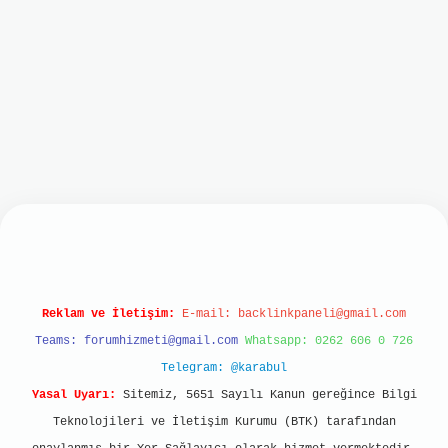
ilbet mobil giriş
ilbet giriş
grand opera bet
ht
Reklam ve İletişim:
E-mail:
backlinkpaneli@gmail.com
Teams:
forumhizmeti@gmail.com
Whatsapp: 0262 606 0 726
Telegram: @karabul
Yasal Uyarı:
Sitemiz, 5651 Sayılı Kanun gereğince Bilgi
Teknolojileri ve İletişim Kurumu (BTK) tarafından