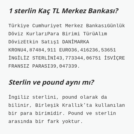
1 sterlin Kaç TL Merkez Bankası?
Türkiye Cumhuriyet Merkez BankasıGünlük
Döviz KurlarıPara Birimi TürüAlım
DövizEtkin Satış1 DANİMARKA
KRONU4,87484,911 EURO36,416236,53651
İNGİLİZ STERLİNİ43,773344,06751 İSVİÇRE
FRANSIZ PARASI39,047339.
Sterlin ve pound aynı mı?
İngiliz sterlini, pound olarak da
bilinir, Birleşik Krallık’ta kullanılan
bir para birimidir. Pound ve sterlin
arasında bir fark yoktur.