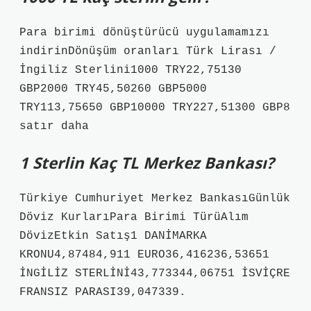
Para birimi dönüştürücü uygulamamızı
indirinDönüşüm oranları Türk Lirası /
İngiliz Sterlini1000 TRY22,75130
GBP2000 TRY45,50260 GBP5000
TRY113,75650 GBP10000 TRY227,51300 GBP8
satır daha
1 Sterlin Kaç TL Merkez Bankası?
Türkiye Cumhuriyet Merkez BankasıGünlük
Döviz KurlarıPara Birimi TürüAlım
DövizEtkin Satış1 DANİMARKA
KRONU4,87484,911 EURO36,416236,53651
İNGİLİZ STERLİNİ43,773344,06751 İSVİÇRE
FRANSIZ PARASI39,047339.