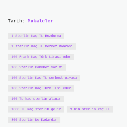
Tarih:
Makaleler
1 Sterlin Kaç TL Bozdurma
1 sterlin Kaç TL Merkez Bankası
100 Frank Kaç Türk Lirası eder
100 Sterlin Banknot Var mı
100 Sterlin Kaç TL serbest piyasa
100 Sterlin Kaç Türk TLsi eder
100 TL kaç sterlin alınır
1000 TL kaç sterlin gelir
3 bin sterlin kaç TL
300 Sterlin Ne Kadardır