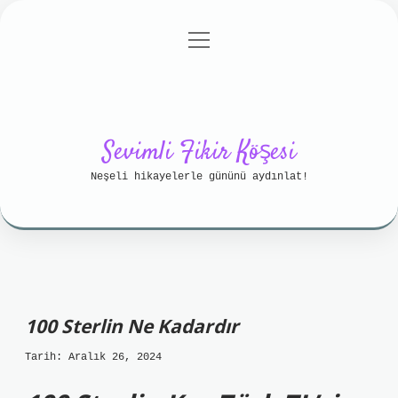
menüyü
Anasayfa
Gizlilik Politikası
aç
Yasal Uyarı
Hakkımızda
Sevimli Fikir Köşesi
Neşeli hikayelerle gününü aydınlat!
100 Sterlin Ne Kadardır
Tarih: Aralık 26, 2024