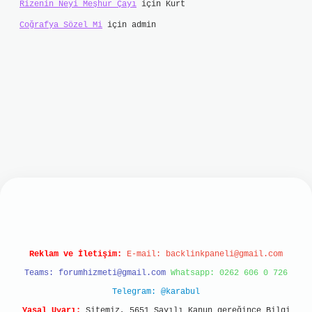
Rizenin Neyi Meşhur Çayı
için
Kurt
Coğrafya Sözel Mi
için
admin
bet mobil giriş
ilbet giriş
grand opera bet
http
Reklam ve İletişim:
E-mail:
backlinkpaneli@gmail.com
Teams:
forumhizmeti@gmail.com
Whatsapp: 0262 606 0 726
Telegram: @karabul
Yasal Uyarı:
Sitemiz, 5651 Sayılı Kanun gereğince Bilgi