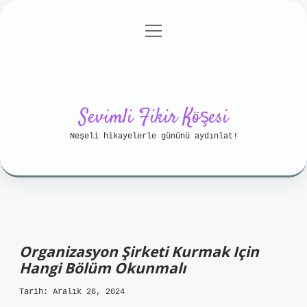
menüyü
Anasayfa
Gizlilik Politikası
aç
Yasal Uyarı
Hakkımızda
Sevimli Fikir Köşesi
Neşeli hikayelerle gününü aydınlat!
Organizasyon Şirketi Kurmak Için
Hangi Bölüm Okunmalı
Tarih: Aralık 26, 2024