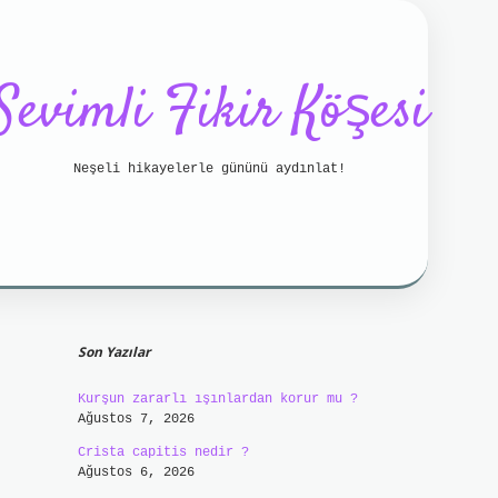
Sevimli Fikir Köşesi
Neşeli hikayelerle gününü aydınlat!
Sidebar
etci bahis
betci
https://betci.online/
hiltonbet
Son Yazılar
Kurşun zararlı ışınlardan korur mu ?
Ağustos 7, 2026
Crista capitis nedir ?
Ağustos 6, 2026