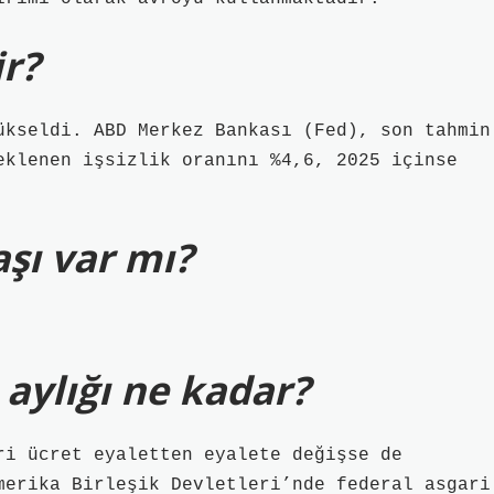
ir?
ükseldi. ABD Merkez Bankası (Fed), son tahmin
eklenen işsizlik oranını %4,6, 2025 içinse
şı var mı?
 aylığı ne kadar?
ri ücret eyaletten eyalete değişse de
merika Birleşik Devletleri’nde federal asgari