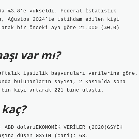
da %3,8’e yükseldi. Federal İstatistik
e, Ağustos 2024’te istihdam edilen kişi
larak bir önceki aya göre 21.000 (%0,0)
aaşı var mı?
aftalık işsizlik başvuruları verilerine göre,
unda bulunanların sayısı, 2 Kasım’da sona
 bin kişi artarak 221 bine ulaştı.
 kaç?
: ABD dolarıEKONOMİK VERİLER (2020)GSYİH
aşına düşen GSYİH (cari): 63.