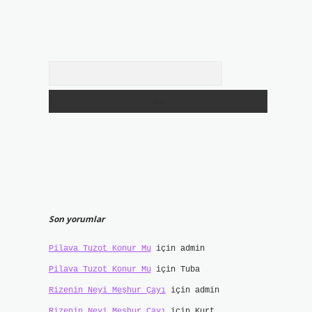
Arama
Son yorumlar
Pilava Tuzot Konur Mu
için
admin
Pilava Tuzot Konur Mu
için
Tuba
Rizenin Neyi Meşhur Çayı
için
admin
Rizenin Neyi Meşhur Çayı
için
Kurt