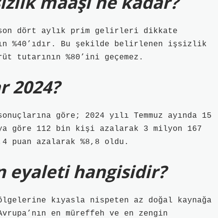
izlik maaşı ne kadar?
son dört aylık prim gelirleri dikkate
ın %40’ıdır. Bu şekilde belirlenen işsizlik
rüt tutarının %80’ini geçemez.
ar 2024?
sonuçlarına göre; 2024 yılı Temmuz ayında 15
ya göre 112 bin kişi azalarak 3 milyon 167
,4 puan azalarak %8,8 oldu.
 eyaleti hangisidir?
ölgelerine kıyasla nispeten az doğal kaynağa
Avrupa’nın en müreffeh ve en zengin