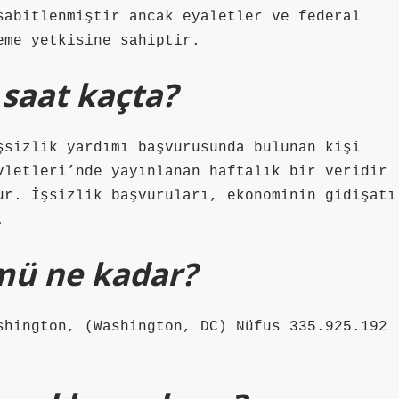
sabitlenmiştir ancak eyaletler ve federal
eme yetkisine sahiptir.
 saat kaçta?
şsizlik yardımı başvurusunda bulunan kişi
vletleri’nde yayınlanan haftalık bir veridir
ur. İşsizlik başvuruları, ekonominin gidişatı
.
mü ne kadar?
shington, (Washington, DC) Nüfus 335.925.192