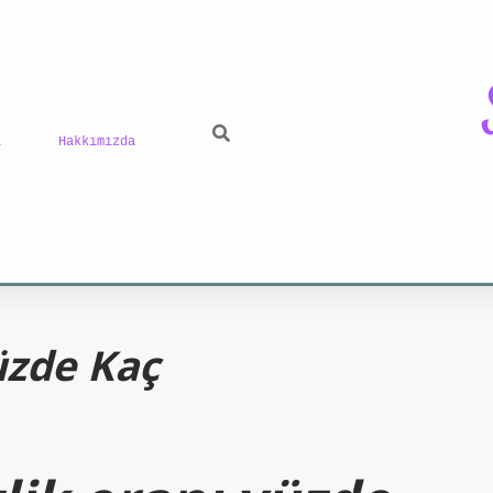
ı
Hakkımızda
iriş
grand opera bet
https://www.betexper.xyz/
b
üzde Kaç