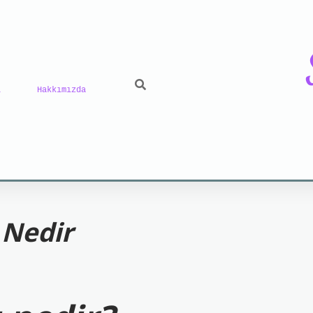
ı
Hakkımızda
riş
grand opera bet
https://www.betexper.xyz/
be
 Nedir