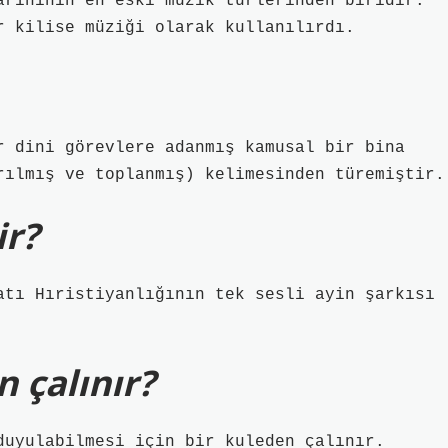
arihinin en eski müzik türlerinden biridir.
r kilise müziği olarak kullanılırdı.
r dini görevlere adanmış kamusal bir bina
rılmış ve toplanmış) kelimesinden türemiştir.
ir?
atı Hıristiyanlığının tek sesli ayin şarkısı
n çalınır?
duyulabilmesi için bir kuleden çalınır.