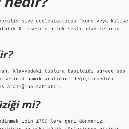
ı nedir?
horalis sive ecclesiasticus “koro veya kilise
atolik Kilisesi’nin tek sesli ilahilerinin
ir?
man, klavyedeki tuşlara basıldığı sürece ses
n sesin dinamik aralığını değiştirmediği
es aralığına sahiptir.
ziği mi?
edinmek için 1750’lere geri dönmemiz