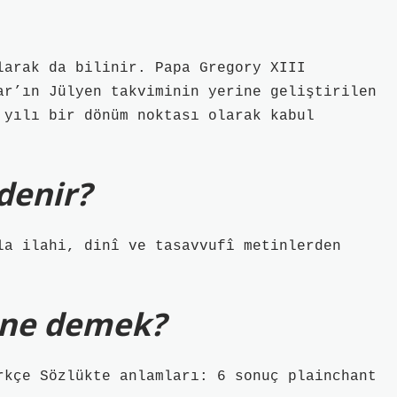
larak da bilinir. Papa Gregory XIII
ar’ın Jülyen takviminin yerine geliştirilen
 yılı bir dönüm noktası olarak kabul
 denir?
la ilahi, dinî ve tasavvufî metinlerden
e ne demek?
rkçe Sözlükte anlamları: 6 sonuç plainchant