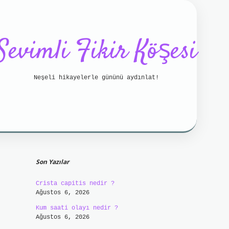
Sevimli Fikir Köşesi
Neşeli hikayelerle gününü aydınlat!
Sidebar
tci bahis
betci
https://betci.online/
hiltonbet
Son Yazılar
Crista capitis nedir ?
Ağustos 6, 2026
Kum saati olayı nedir ?
Ağustos 6, 2026