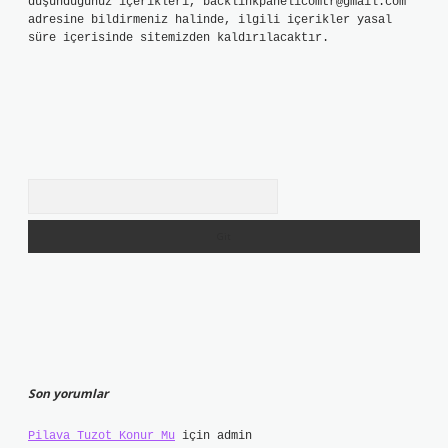
düşündüğünüz içerikleri,
backlinkpanelicomtr@gmail.com
adresine bildirmeniz halinde, ilgili içerikler yasal
süre içerisinde sitemizden kaldırılacaktır.
Arama
Son yorumlar
Pilava Tuzot Konur Mu
için
admin