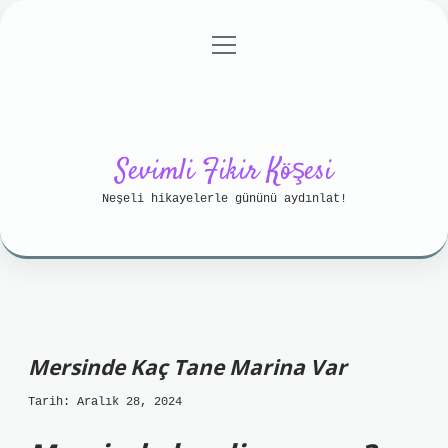
menüyü
Anasayfa
Gizlilik Politikası
aç
Yasal Uyarı
Hakkımızda
Sevimli Fikir Köşesi
Neşeli hikayelerle gününü aydınlat!
Mersinde Kaç Tane Marina Var
Tarih: Aralık 28, 2024