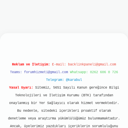
lbet mobil giriş
ilbet giriş
grand opera bet
htt
Reklam ve İletişim:
E-mail:
backlinkpaneli@gmail.com
Teams:
forumhizmeti@gmail.com
Whatsapp: 0262 606 0 726
Telegram: @karabul
Yasal Uyarı:
Sitemiz, 5651 Sayılı Kanun gereğince Bilgi
Teknolojileri ve İletişim Kurumu (BTK) tarafından
onaylanmış bir Yer Sağlayıcı olarak hizmet vermektedir.
Bu nedenle, sitedeki içerikleri proaktif olarak
denetleme veya araştırma yükümlülüğümüz bulunmamaktadır.
Ancak, üyelerimiz yazdıkları içeriklerin sorumluluğunu