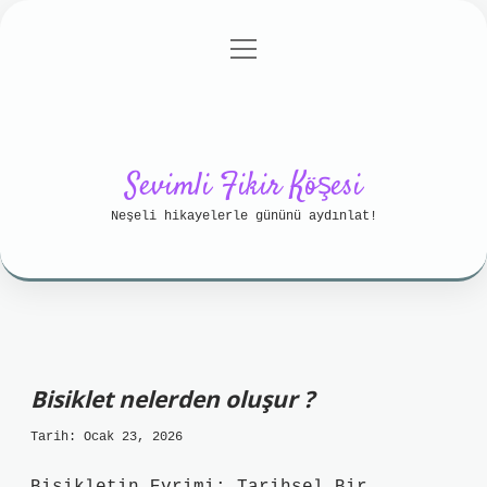
menüyü
Anasayfa
Gizlilik Politikası
aç
Yasal Uyarı
Hakkımızda
Sevimli Fikir Köşesi
Neşeli hikayelerle gününü aydınlat!
Bisiklet nelerden oluşur ?
Tarih: Ocak 23, 2026