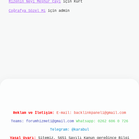
Rizenin Neyi Meşhur Çayı
için
Kurt
Coğrafya Sözel Mi
için
admin
bet mobil giriş
ilbet giriş
grand opera bet
http
Reklam ve İletişim:
E-mail:
backlinkpaneli@gmail.com
Teams:
forumhizmeti@gmail.com
Whatsapp: 0262 606 0 726
Telegram: @karabul
Yasal Uyarı:
Sitemiz, 5651 Sayılı Kanun gereğince Bilgi