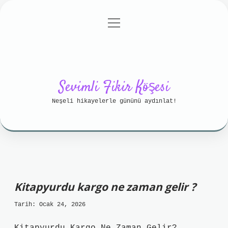
menüyü
Anasayfa
Gizlilik Politikası
aç
Yasal Uyarı
Hakkımızda
Sevimli Fikir Köşesi
Neşeli hikayelerle gününü aydınlat!
Kitapyurdu kargo ne zaman gelir ?
Tarih: Ocak 24, 2026