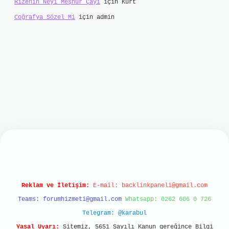
Rizenin Neyi Meşhur Çayı
için
Kurt
Coğrafya Sözel Mi
için
admin
et
Reklam ve İletişim:
E-mail:
backlinkpaneli@gmail.com
Teams:
forumhizmeti@gmail.com
Whatsapp: 0262 606 0 726
Telegram: @karabul
Yasal Uyarı:
Sitemiz, 5651 Sayılı Kanun gereğince Bilgi