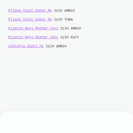
Pilava Tuzot Konur Mu
için
admin
Pilava Tuzot Konur Mu
için
Tuba
Rizenin Neyi Meşhur Çayı
için
admin
Rizenin Neyi Meşhur Çayı
için
Kurt
Coğrafya Sözel Mi
için
admin
lbet mobil giriş
ilbet giriş
grand opera bet
ht