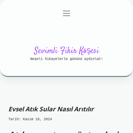
menüyü
Anasayfa
Gizlilik Politikası
aç
Yasal Uyarı
Hakkımızda
Sevimli Fikir Köşesi
Neşeli hikayelerle gününü aydınlat!
Evsel Atık Sular Nasıl Arıtılır
Tarih: Kasım 18, 2024