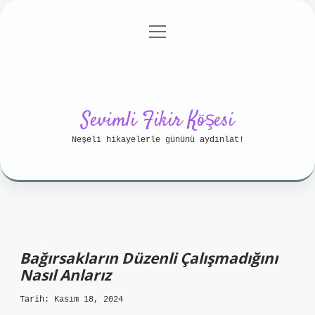
menüyü
Anasayfa
Gizlilik Politikası
aç
Yasal Uyarı
Hakkımızda
Sevimli Fikir Köşesi
Neşeli hikayelerle gününü aydınlat!
Bağırsakların Düzenli Çalışmadığını
Nasıl Anlarız
Tarih: Kasım 18, 2024