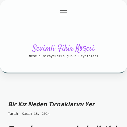
menüyü
Anasayfa
Gizlilik Politikası
aç
Yasal Uyarı
Hakkımızda
Sevimli Fikir Köşesi
Neşeli hikayelerle gününü aydınlat!
Bir Kız Neden Tırnaklarını Yer
Tarih: Kasım 18, 2024