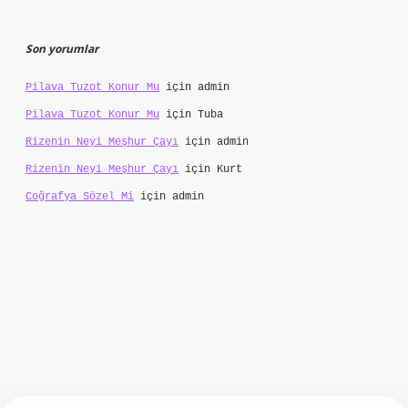
Son yorumlar
Pilava Tuzot Konur Mu
için
admin
Pilava Tuzot Konur Mu
için
Tuba
Rizenin Neyi Meşhur Çayı
için
admin
Rizenin Neyi Meşhur Çayı
için
Kurt
Coğrafya Sözel Mi
için
admin
ilbet mobil giriş
ilbet giriş
grand opera bet
h