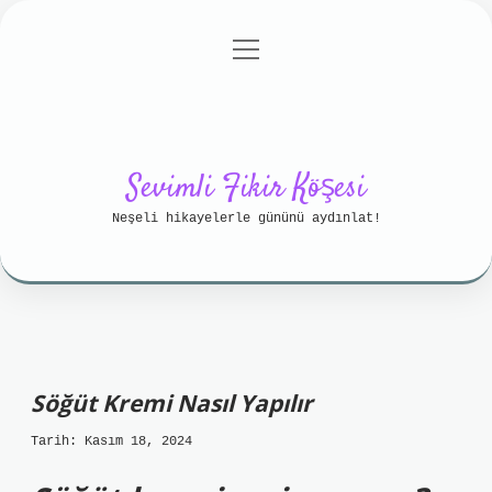
menüyü
Anasayfa
Gizlilik Politikası
aç
Yasal Uyarı
Hakkımızda
Sevimli Fikir Köşesi
Neşeli hikayelerle gününü aydınlat!
Söğüt Kremi Nasıl Yapılır
Tarih: Kasım 18, 2024