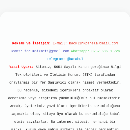
t
Reklam ve İletişim:
E-mail:
backlinkpaneli@gmail.com
Teams:
forumhizmeti@gmail.com
Whatsapp: 0262 606 0 726
Telegram: @karabul
Yasal Uyarı:
Sitemiz, 5651 Sayılı Kanun gereğince Bilgi
Teknolojileri ve İletişim Kurumu (BTK) tarafından
onaylanmış bir Yer Sağlayıcı olarak hizmet vermektedir.
Bu nedenle, sitedeki içerikleri proaktif olarak
denetleme veya araştırma yükümlülüğümüz bulunmamaktadır.
Ancak, üyelerimiz yazdıkları içeriklerin sorumluluğunu
taşımakta olup, siteye üye olarak bu sorumluluğu kabul
etmiş sayılırlar. Bu internet sitesi, herhangi bir
marka, kurum veya şahıs şirketi ile hiçbir bağlantısı