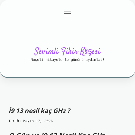
menüyü
Anasayfa
Gizlilik Politikası
aç
Yasal Uyarı
Hakkımızda
Sevimli Fikir Köşesi
Neşeli hikayelerle gününü aydınlat!
İ9 13 nesil kaç GHz ?
Tarih: Mayıs 17, 2026