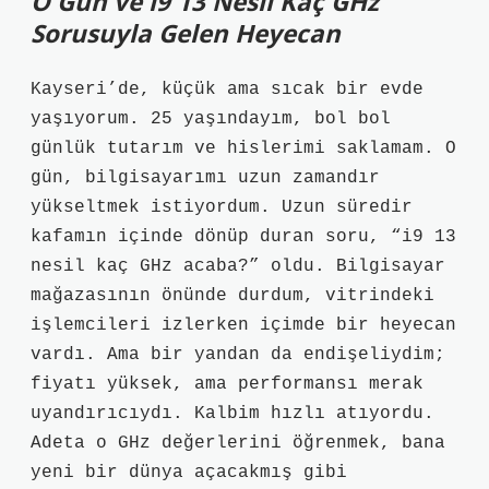
O Gün ve i9 13 Nesil Kaç GHz
Sorusuyla Gelen Heyecan
Kayseri’de, küçük ama sıcak bir evde
yaşıyorum. 25 yaşındayım, bol bol
günlük tutarım ve hislerimi saklamam. O
gün, bilgisayarımı uzun zamandır
yükseltmek istiyordum. Uzun süredir
kafamın içinde dönüp duran soru, “i9 13
nesil kaç GHz acaba?” oldu. Bilgisayar
mağazasının önünde durdum, vitrindeki
işlemcileri izlerken içimde bir heyecan
vardı. Ama bir yandan da endişeliydim;
fiyatı yüksek, ama performansı merak
uyandırıcıydı. Kalbim hızlı atıyordu.
Adeta o GHz değerlerini öğrenmek, bana
yeni bir dünya açacakmış gibi