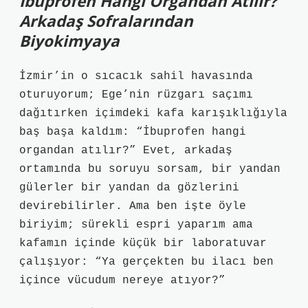
İbuprofen Hangi Organdan Atılır?
Arkadaş Sofralarından
Biyokimyaya
İzmir’in o sıcacık sahil havasında
oturuyorum; Ege’nin rüzgarı saçımı
dağıtırken içimdeki kafa karışıklığıyla
baş başa kaldım: “İbuprofen hangi
organdan atılır?” Evet, arkadaş
ortamında bu soruyu sorsam, bir yandan
gülerler bir yandan da gözlerini
devirebilirler. Ama ben işte öyle
biriyim; sürekli espri yaparım ama
kafamın içinde küçük bir laboratuvar
çalışıyor: “Ya gerçekten bu ilacı ben
içince vücudum nereye atıyor?”