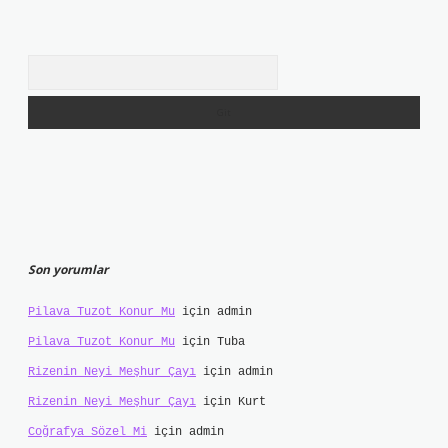
Arama
Son yorumlar
Pilava Tuzot Konur Mu
için
admin
Pilava Tuzot Konur Mu
için
Tuba
Rizenin Neyi Meşhur Çayı
için
admin
Rizenin Neyi Meşhur Çayı
için
Kurt
Coğrafya Sözel Mi
için
admin