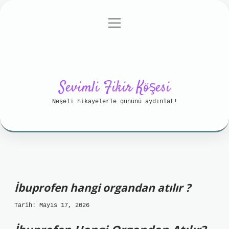
menüyü
Anasayfa
Gizlilik Politikası
aç
Yasal Uyarı
Hakkımızda
Sevimli Fikir Köşesi
Neşeli hikayelerle gününü aydınlat!
İbuprofen hangi organdan atılır ?
Tarih: Mayıs 17, 2026