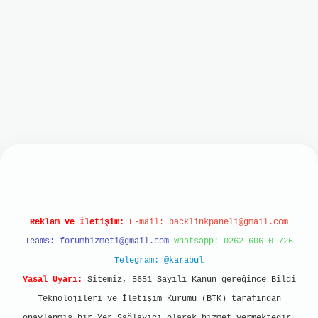
lbet mobil giriş
ilbet giriş
grand opera bet
ht
Reklam ve İletişim:
E-mail:
backlinkpaneli@gmail.com
Teams:
forumhizmeti@gmail.com
Whatsapp: 0262 606 0 726
Telegram: @karabul
Yasal Uyarı:
Sitemiz, 5651 Sayılı Kanun gereğince Bilgi
Teknolojileri ve İletişim Kurumu (BTK) tarafından