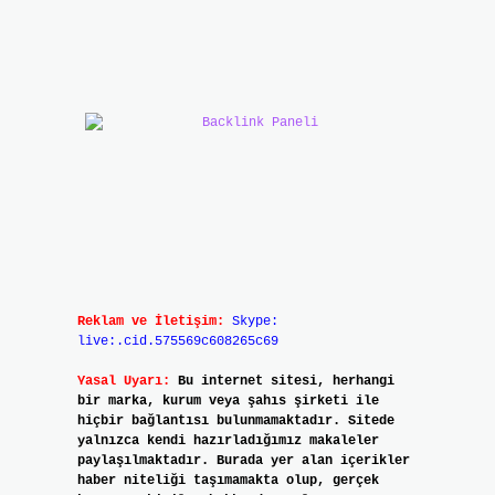
Reklam ve İletişim:
Skype:
live:.cid.575569c608265c69
Yasal Uyarı:
Bu internet sitesi, herhangi
bir marka, kurum veya şahıs şirketi ile
hiçbir bağlantısı bulunmamaktadır. Sitede
yalnızca kendi hazırladığımız makaleler
paylaşılmaktadır. Burada yer alan içerikler
haber niteliği taşımamakta olup, gerçek