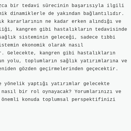
zca bir tedavi sürecinin başarısıyla ilgili
mik dinamiklerle de yakından bağlantılıdır.
ık kararlarının ne kadar erken alındığı ve
liği, kangren gibi hastalıkların tedavisinde
sağlık sisteminin geleceği, sadece tıbbi
istemin ekonomik olarak nasıl
r. Gelecekte, kangren gibi hastalıkların
un yolu, toplumların sağlık yatırımlarına ve
eniden gözden geçirmelerinden geçecektir.
e yönelik yaptığı yatırımlar gelecekte
 nasıl bir rol oynayacak? Yorumlarınızı ve
 önemli konuda toplumsal perspektifinizi