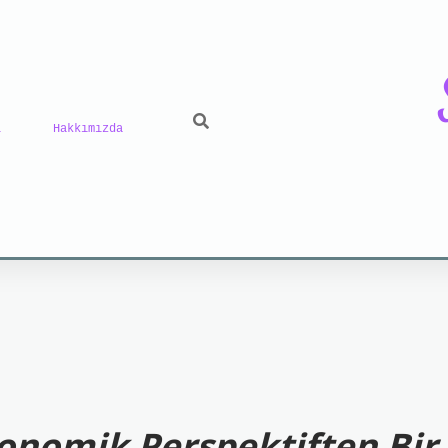
ı
Hakkımızda
iriş
grand opera bet
https://www.betexper.xyz/
b
onomik Perspektiften Bir