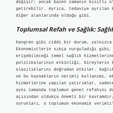
değişir; ancak bazen zamanın kısıtlı o
getirebilir. Ayrıca, tedaviye ayrılan 
diğer alanlarında olduğu gibi.
Toplumsal Refah ve Sağlık: Sağl
Kangren gibi ciddi bir durum, yalnızca
Ekonomistlerin sıkça vurguladığı gibi,
erişebileceği temel sağlık hizmetlerin
politikalarının etkinliği, bireylerin 
olasılıklarını doğrudan etkiler. Sağlı
ve bu kaynakların verimli kullanımı, e
hizmetlerine yapılan yatırımlar, sadec
aynı zamanda toplumun genel refahını d
açısından oldukça önemli bir kavramdır
sorunları, o toplumun ekonomik verimli