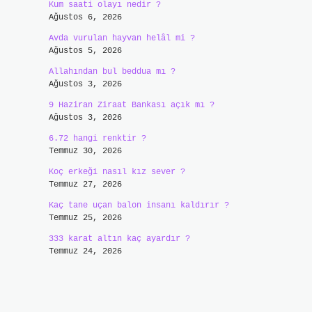
Kum saati olayı nedir ?
Ağustos 6, 2026
Avda vurulan hayvan helâl mi ?
Ağustos 5, 2026
Allahından bul beddua mı ?
Ağustos 3, 2026
9 Haziran Ziraat Bankası açık mı ?
Ağustos 3, 2026
6.72 hangi renktir ?
Temmuz 30, 2026
Koç erkeği nasıl kız sever ?
Temmuz 27, 2026
Kaç tane uçan balon insanı kaldırır ?
Temmuz 25, 2026
333 karat altın kaç ayardır ?
Temmuz 24, 2026