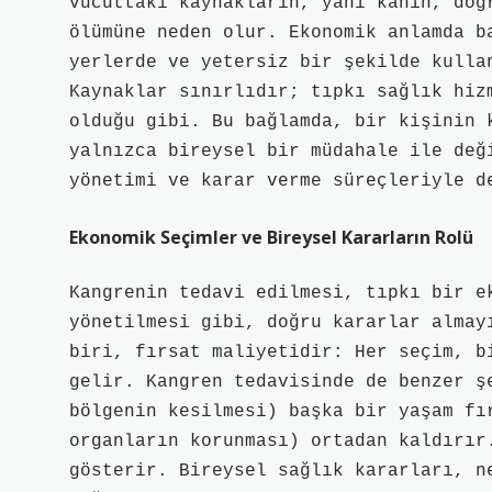
vücuttaki kaynakların, yani kanın, doğ
ölümüne neden olur. Ekonomik anlamda b
yerlerde ve yetersiz bir şekilde kulla
Kaynaklar sınırlıdır; tıpkı sağlık hiz
olduğu gibi. Bu bağlamda, bir kişinin 
yalnızca bireysel bir müdahale ile değ
yönetimi ve karar verme süreçleriyle d
Ekonomik Seçimler ve Bireysel Kararların Rolü
Kangrenin tedavi edilmesi, tıpkı bir e
yönetilmesi gibi, doğru kararlar almay
biri, fırsat maliyetidir: Her seçim, b
gelir. Kangren tedavisinde de benzer ş
bölgenin kesilmesi) başka bir yaşam fı
organların korunması) ortadan kaldırır
gösterir. Bireysel sağlık kararları, n