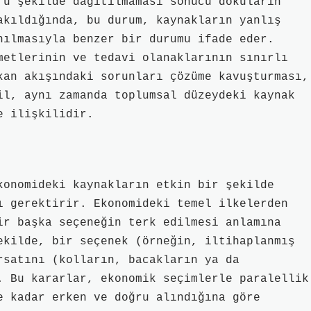
ru şekilde dağıtılmaması sonucu dokuların
akıldığında, bu durum, kaynakların yanlış
nılmasıyla benzer bir durumu ifade eder.
metlerinin ve tedavi olanaklarının sınırlı
kan akışındaki sorunları çözüme kavuşturması,
il, aynı zamanda toplumsal düzeydeki kaynak
e ilişkilidir.
konomideki kaynakların etkin bir şekilde
ı gerektirir. Ekonomideki temel ilkelerden
ir başka seçeneğin terk edilmesi anlamına
ekilde, bir seçenek (örneğin, iltihaplanmış
rsatını (kolların, bacakların ya da
. Bu kararlar, ekonomik seçimlerle paralellik
e kadar erken ve doğru alındığına göre