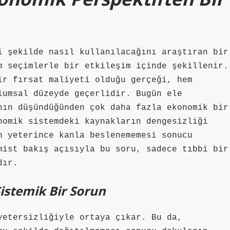
i şekilde nasıl kullanılacağını araştıran bir
m seçimlerle bir etkileşim içinde şekillenir.
ir fırsat maliyeti olduğu gerçeği, hem
lumsal düzeyde geçerlidir. Bugün ele
nın düşündüğünden çok daha fazla ekonomik bir
nomik sistemdeki kaynakların dengesizliği
n yeterince kanla beslenememesi sonucu
mist bakış açısıyla bu soru, sadece tıbbi bir
dır.
Sistemik Bir Sorun
yetersizliğiyle ortaya çıkar. Bu da,