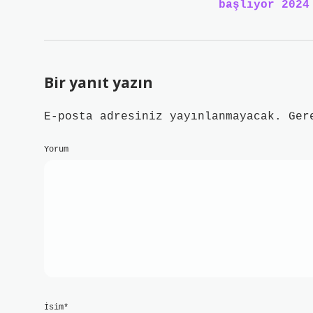
başlıyor 2024
Bir yanıt yazın
E-posta adresiniz yayınlanmayacak.
Ger
Yorum
İsim*