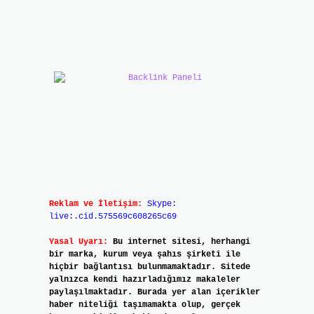
Reklam ve İletişim:
Skype:
live:.cid.575569c608265c69
Yasal Uyarı:
Bu internet sitesi, herhangi
bir marka, kurum veya şahıs şirketi ile
hiçbir bağlantısı bulunmamaktadır. Sitede
yalnızca kendi hazırladığımız makaleler
paylaşılmaktadır. Burada yer alan içerikler
haber niteliği taşımamakta olup, gerçek