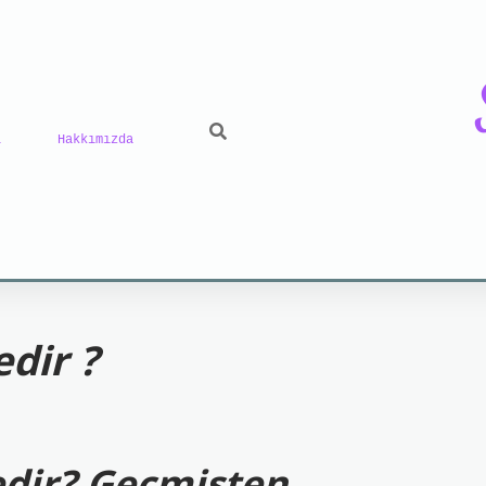
ı
Hakkımızda
riş
grand opera bet
https://www.betexper.xyz/
be
dir ?
edir? Geçmişten