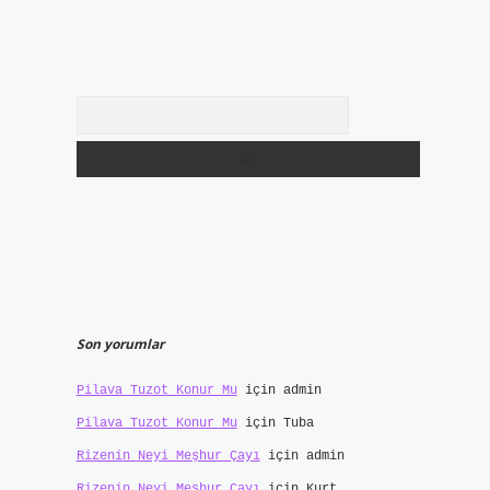
Arama
Son yorumlar
Pilava Tuzot Konur Mu
için
admin
Pilava Tuzot Konur Mu
için
Tuba
Rizenin Neyi Meşhur Çayı
için
admin
Rizenin Neyi Meşhur Çayı
için
Kurt