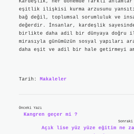
Kardeşlik, her dönemde farklı anlamlar
eşitlik ilişkisi kurma arzusunu yansıt
bağ değil, toplumsal sorumluluk ve ins
değerdir. İnsanlar, kardeşlik sayesind
birlikte daha adil bir dünyaya doğru i
mirasıyla günümüzün sosyal yapıları ar
daha eşit ve adil bir hale getirmeyi a
Tarih:
Makaleler
Önceki Yazı
Kangren geçer mi ?
Sonraki
Açık lise yüz yüze eğitim ne z