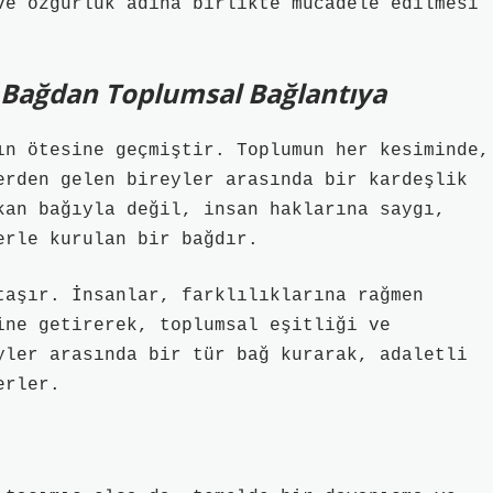
ve özgürlük adına birlikte mücadele edilmesi
 Bağdan Toplumsal Bağlantıya
ın ötesine geçmiştir. Toplumun her kesiminde,
erden gelen bireyler arasında bir kardeşlik
kan bağıyla değil, insan haklarına saygı,
erle kurulan bir bağdır.
taşır. İnsanlar, farklılıklarına rağmen
ine getirerek, toplumsal eşitliği ve
yler arasında bir tür bağ kurarak, adaletli
erler.