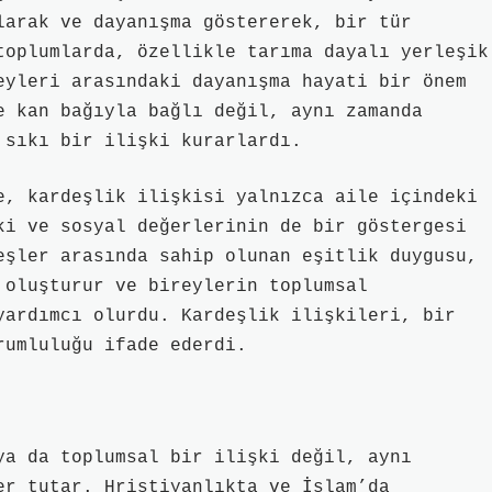
larak ve dayanışma göstererek, bir tür
toplumlarda, özellikle tarıma dayalı yerleşik
eyleri arasındaki dayanışma hayati bir önem
e kan bağıyla bağlı değil, aynı zamanda
 sıkı bir ilişki kurarlardı.
, kardeşlik ilişkisi yalnızca aile içindeki
ki ve sosyal değerlerinin de bir göstergesi
eşler arasında sahip olunan eşitlik duygusu,
 oluşturur ve bireylerin toplumsal
yardımcı olurdu. Kardeşlik ilişkileri, bir
rumluluğu ifade ederdi.
ya da toplumsal bir ilişki değil, aynı
yer tutar.
Hristiyanlıkta
ve
İslam’da