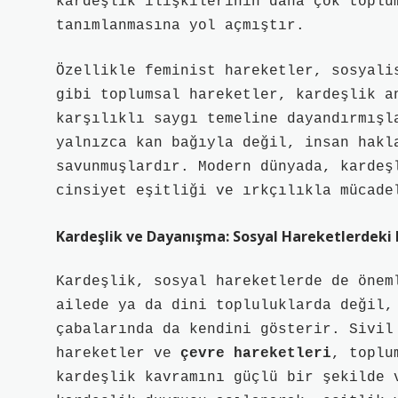
kardeşlik ilişkilerinin daha çok toplu
tanımlanmasına yol açmıştır.
Özellikle
feminist hareketler
,
sosyali
gibi toplumsal hareketler, kardeşlik a
karşılıklı saygı temeline dayandırmışl
yalnızca kan bağıyla değil, insan hakl
savunmuşlardır. Modern dünyada, kardeş
cinsiyet eşitliği ve ırkçılıkla mücade
Kardeşlik ve Dayanışma: Sosyal Hareketlerdeki 
Kardeşlik, sosyal hareketlerde de önem
ailede ya da dini topluluklarda değil,
çabalarında da kendini gösterir.
Sivil
hareketler
ve
çevre hareketleri
, toplu
kardeşlik kavramını güçlü bir şekilde 