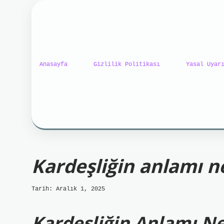
Anasayfa
Gizlilik Politikası
Yasal Uyar
ilbet mobil giriş
ilbet gi
Kardeşliğin anlamı ne
Tarih: Aralık 1, 2025
Kardeşliğin Anlamı N