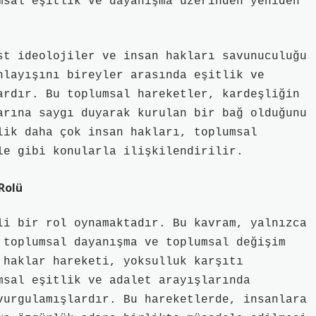
msal eşitlik ve dayanışma üzerinden yeniden
st ideolojiler
ve
insan hakları savunuculuğu
nlayışını bireyler arasında eşitlik ve
ardır. Bu toplumsal hareketler, kardeşliğin
arına saygı duyarak kurulan bir bağ olduğunu
lik daha çok insan hakları, toplumsal
le gibi konularla ilişkilendirilir.
Rolü
li bir rol oynamaktadır. Bu kavram, yalnızca
 toplumsal dayanışma ve toplumsal değişim
 haklar hareketi
,
yoksulluk karşıtı
msal eşitlik ve adalet arayışlarında
vurgulamışlardır. Bu hareketlerde, insanlara