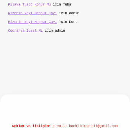
Pilava Tuzot Konur Mu
için
Tuba
Rizenin Neyi Meşhur Çayı
için
admin
Rizenin Neyi Meşhur Çayı
için
Kurt
Coğrafya Sözel Mi
için
admin
bet
Reklam ve İletişim:
E-mail:
backlinkpaneli@gmail.com