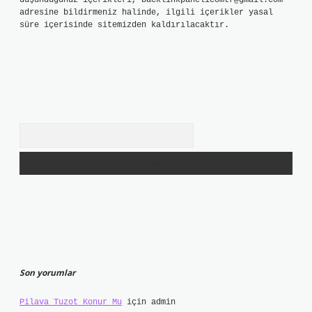
düşündüğünüz içerikleri,
backlinkpanelicomtr@gmail.com
adresine bildirmeniz halinde, ilgili içerikler yasal
süre içerisinde sitemizden kaldırılacaktır.
Arama
Son yorumlar
Pilava Tuzot Konur Mu
için
admin