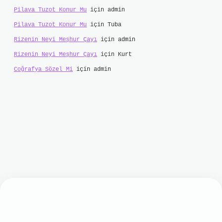
Pilava Tuzot Konur Mu
için
admin
Pilava Tuzot Konur Mu
için
Tuba
Rizenin Neyi Meşhur Çayı
için
admin
Rizenin Neyi Meşhur Çayı
için
Kurt
Coğrafya Sözel Mi
için
admin
lbet mobil giriş
ilbet giriş
grand opera bet
ht