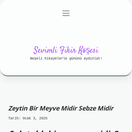
menüyü
Anasayfa
Gizlilik Politikası
aç
Yasal Uyarı
Hakkımızda
Sevimli Fikir Köşesi
Neşeli hikayelerle gününü aydınlat!
Zeytin Bir Meyve Midir Sebze Midir
Tarih: Ocak 3, 2025