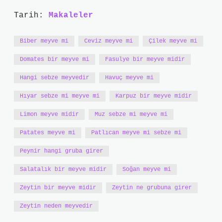
Tarih:
Makaleler
Biber meyve mi
Ceviz meyve mi
Çilek meyve mi
Domates bir meyve mi
Fasulye bir meyve midir
Hangi sebze meyvedir
Havuç meyve mi
Hıyar sebze mi meyve mi
Karpuz bir meyve midir
Limon meyve midir
Muz sebze mi meyve mi
Patates meyve mi
Patlıcan meyve mi sebze mi
Peynir hangi gruba girer
Salatalık bir meyve midir
Soğan meyve mi
Zeytin bir meyve midir
Zeytin ne grubuna girer
Zeytin neden meyvedir